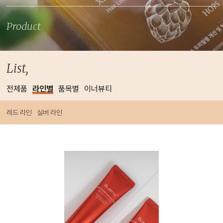
Product
List,
전제품
라인별
품목별
이너뷰티
레드 라인
실버 라인